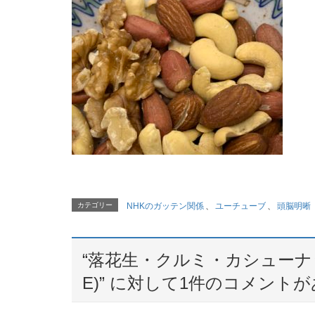
カテゴリー
NHKのガッテン関係
、
ユーチューブ
、
頭脳明晰
“
落花生・クルミ・カシューナ
E)
” に対して1件のコメント