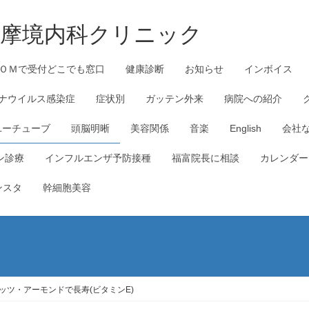
_多摩境内科クリニック
ＯＭで受付どこでも窓口
健康診断
お知らせ
インボイス
ナウイルス感染症
症状別
ガッテン外来
病院への紹介
ユーチューブ
頭脳明晰
美容関係
音楽
English
会社
ン診療
インフルエンザ予防接種
福富院長に相談
カレンダー
ンスタ
幹細胞美容
ッツ・アーモンドで長寿(ビタミンE)