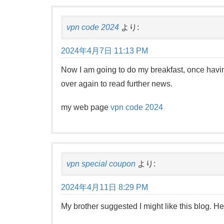
vpn code 2024
より:
2024年4月7日 11:13 PM
Now I am going to do my breakfast, once havi
over again to read further news.
my web page
vpn code 2024
vpn special coupon
より:
2024年4月11日 8:29 PM
My brother suggested I might like this blog. He