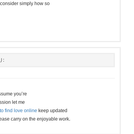
 consider simply how so
り:
 assume you’re
ssion let me
o find love online
keep updated
lease carry on the enjoyable work.