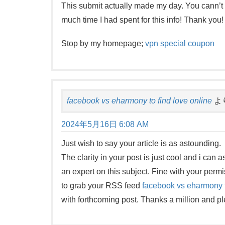
This submit actually made my day. You cann’t
much time I had spent for this info! Thank you!
Stop by my homepage;
vpn special coupon
facebook vs eharmony to find love online
よ
2024年5月16日 6:08 AM
Just wish to say your article is as astounding.
The clarity in your post is just cool and i can
an expert on this subject. Fine with your permi
to grab your RSS feed
facebook vs eharmony t
with forthcoming post. Thanks a million and p