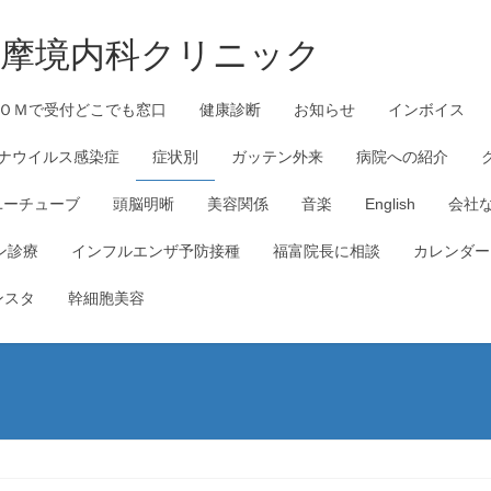
_多摩境内科クリニック
ＯＭで受付どこでも窓口
健康診断
お知らせ
インボイス
ナウイルス感染症
症状別
ガッテン外来
病院への紹介
ユーチューブ
頭脳明晰
美容関係
音楽
English
会社
ン診療
インフルエンザ予防接種
福富院長に相談
カレンダー
ンスタ
幹細胞美容