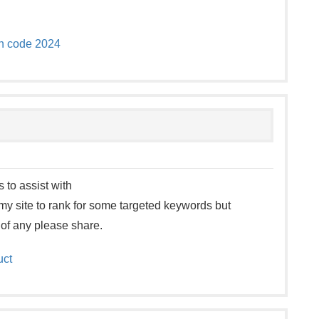
n code 2024
 to assist with
my site to rank for some targeted keywords but
 of any please share.
uct