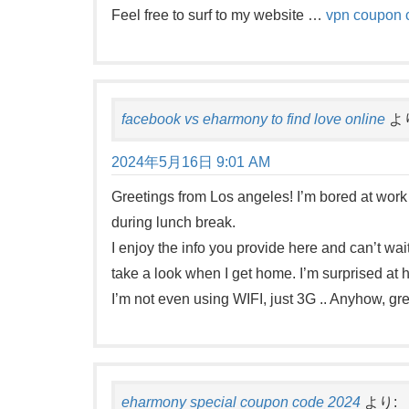
Feel free to surf to my website …
vpn coupon 
facebook vs eharmony to find love online
よ
2024年5月16日 9:01 AM
Greetings from Los angeles! I’m bored at work
during lunch break.
I enjoy the info you provide here and can’t wai
take a look when I get home. I’m surprised at 
I’m not even using WIFI, just 3G .. Anyhow, grea
eharmony special coupon code 2024
より: