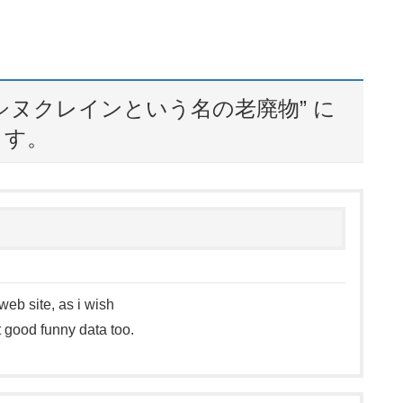
-シヌクレインという名の老廃物
” に
ます。
web site, as i wish
ct good funny data too.