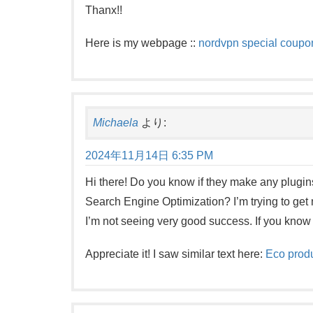
Thanx!!
Here is my webpage ::
nordvpn special coupo
Michaela
より:
2024年11月14日 6:35 PM
Hi there! Do you know if they make any plugins
Search Engine Optimization? I’m trying to get 
I’m not seeing very good success. If you know
Appreciate it! I saw similar text here:
Eco prod