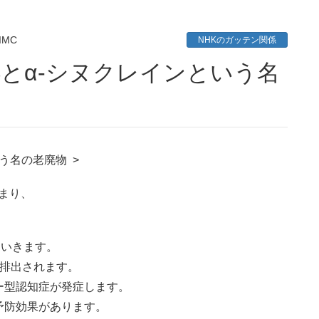
IMC
NHKのガッテン関係
う名の老廃物 >
まり、
ていきます。
に排出されます。
ー型認知症が発症します。
予防効果があります。