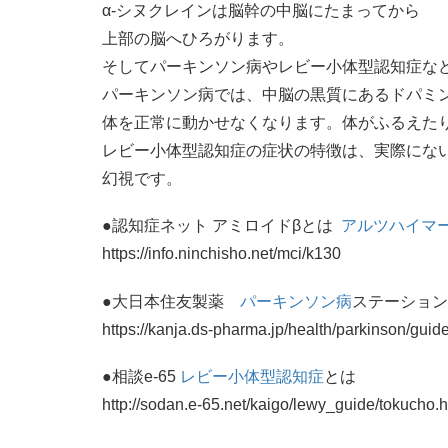
α-シヌクレインは脳幹の中脳にたまってから
上部の脳へひろがります。
そしてパーキンソン病やレビー小体型認知症な
パーキンソン病では、中脳の黒質にあるドパミ
体を正常に動かせなくなります。体がふるえた
レビー小体型認知症の症状の特徴は、実際にな
幻視です。
●認知症ネット アミロイドβとは
アルツハイマ
https://info.ninchisho.net/mci/k130
●大日本住友製薬
パーキンソン病
ステーション
https://kanja.ds-pharma.jp/health/parkinson/guid
●相談e-65
レビー小体型認知症
とは
http://sodan.e-65.net/kaigo/lewy_guide/tokucho.h