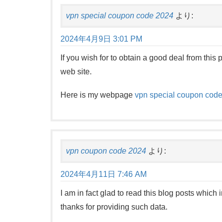
vpn special coupon code 2024
より:
2024年4月9日 3:01 PM
If you wish for to obtain a good deal from thi
web site.
Here is my webpage
vpn special coupon cod
vpn coupon code 2024
より:
2024年4月11日 7:46 AM
I am in fact glad to read this blog posts which i
thanks for providing such data.