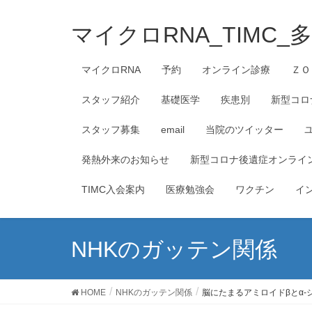
マイクロRNA_TIMC
マイクロRNA
予約
オンライン診療
ＺＯ
スタッフ紹介
基礎医学
疾患別
新型コロ
スタッフ募集
email
当院のツイッター
発熱外来のお知らせ
新型コロナ後遺症オンライ
TIMC入会案内
医療勉強会
ワクチン
イ
NHKのガッテン関係
HOME
NHKのガッテン関係
脳にたまるアミロイドβとα