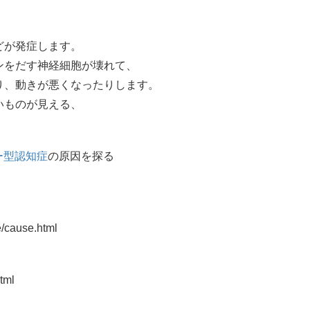
どが発症します。
ンをだす神経細胞が壊れて、
り、動きが悪くなったりします。
いものが見える、
ー型認知症
の原因を探る
e/cause.html
tml