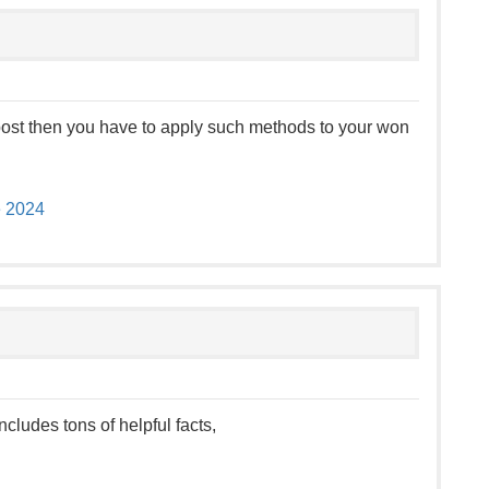
s post then you have to apply such methods to your won
e 2024
ncludes tons of helpful facts,