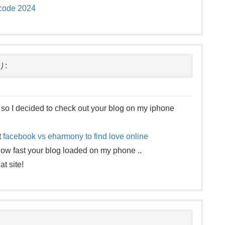
code 2024
り:
 so I decided to check out your blog on my iphone
t
facebook vs eharmony to find love online
how fast your blog loaded on my phone ..
t site!