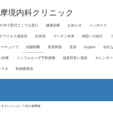
_多摩境内科クリニック
ＯＭで受付どこでも窓口
健康診断
お知らせ
インボイス
ナウイルス感染症
症状別
ガッテン外来
病院への紹介
ユーチューブ
頭脳明晰
美容関係
音楽
English
会社
ン診療
インフルエンザ予防接種
福富院長に相談
カレンダー
ンスタ
幹細胞美容
-シヌクレインという名の老廃物