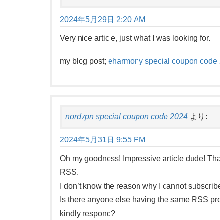
2024年5月29日 2:20 AM
Very nice article, just what I was looking for.
my blog post;
eharmony special coupon code
nordvpn special coupon code 2024
より:
2024年5月31日 9:55 PM
Oh my goodness! Impressive article dude! Tha
RSS.
I don’t know the reason why I cannot subscribe 
Is there anyone else having the same RSS pr
kindly respond?