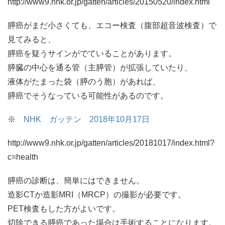
http://www9.nhk.or.jp/gatten/articles/20150520/index.html
膵癌がまだ小さくても、エコー検査（腹部超音波検査）で
見てみると、
膵癌を疑うサインがでていることがあります。
膵臓の中心を通る管（主膵管）が拡張していたり、
液体がたまった袋（膵のう胞）があれば、
膵癌でそうなっている可能性があるのです。
※
NHK ガッテン 2018年10月17日
http://www9.nhk.or.jp/gatten/articles/20181017/index.html?
c=health
膵癌の診断は、簡単にはできません。
造影CTか造影MRI（MRCP）の撮影が必要です。
PET検査もした方がよいです。
切除できる膵癌であった場合は手術することになります。