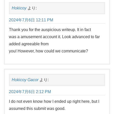
Hokicoy
より:
2024年7月6日 12:11 PM
Thank you for the auspicious writeup. It in fact
was a amusement account it. Look advanced to far
added agreeable from
you! However, how could we communicate?
Hokicoy Gacor
より:
2024年7月6日 2:12 PM
I do not even know how I ended up right here, but I
assumed this submit was good.