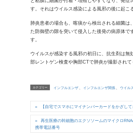
と粘膜に細菌が付着・増殖しやすくなり、発症
す。それはウイルス感染による風邪の後に起こ
肺炎患者の場合も、喀痰から検出される細菌は
た防御壁の隙を突いて侵入した後発の病原体で
す。
ウイルスが感染する風邪の初日に、抗生剤は無
部レントゲン検査や胸部CTで肺炎が撮影され
カテゴリー
インフルエンザ
、
インフルエンザ関係
、
ウイル
【自宅でスマホにマイナンバーカードをかざして
再生医療の幹細胞のエクソソームのマイクロRNA
携帯電話番号