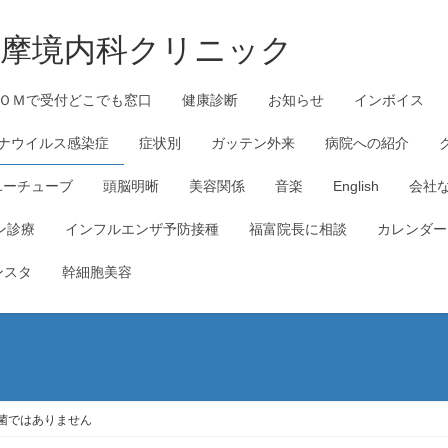
_多摩境内科クリニック
ＯＭで受付どこでも窓口
健康診断
お知らせ
インボイス
ナウイルス感染症
症状別
ガッテン外来
病院への紹介
ユーチューブ
頭脳明晰
美容関係
音楽
English
会社
ン診療
インフルエンザ予防接種
福富院長に相談
カレンダー
ンスタ
幹細胞美容
菌ではありません