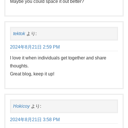
Maybe you could space it out better?
tektok
より:
2024年8月21日 2:59 PM
I love it when individuals get together and share
thoughts.
Great blog, keep it up!
Hokicoy
より:
2024年8月21日 3:58 PM