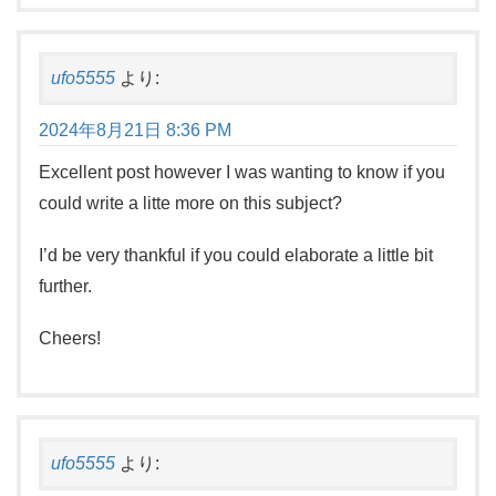
ufo5555
より:
2024年8月21日 8:36 PM
Excellent post however I was wanting to know if you
could write a litte more on this subject?
I’d be very thankful if you could elaborate a little bit
further.
Cheers!
ufo5555
より: